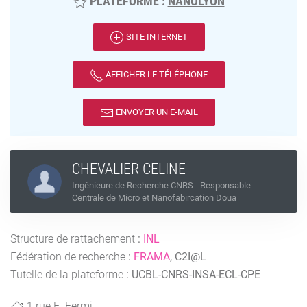
PLATEFORME :
NANOLYON
SITE INTERNET
AFFICHER LE TÉLÉPHONE
ENVOYER UN E-MAIL
CHEVALIER CELINE
Ingénieure de Recherche CNRS - Responsable
Centrale de Micro et Nanofabircation Doua
Structure de rattachement
:
INL
Fédération de recherche
:
FRAMA
, C2I@L
Tutelle de la plateforme
:
UCBL-CNRS-INSA-ECL-CPE
1 rue E. Fermi