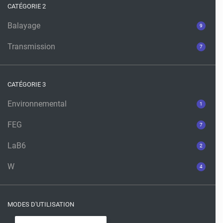
CATÉGORIE 2
Balayage
9
Transmission
7
CATÉGORIE 3
Environnemental
1
FEG
7
LaB6
2
W
4
MODES D'UTILISATION