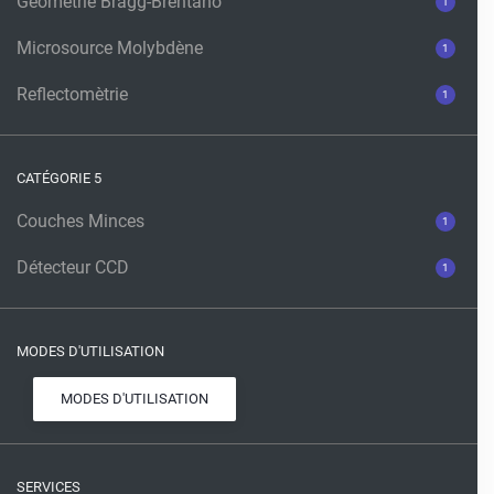
Géométrie Bragg-Brentano
1
Microsource Molybdène
1
Reflectomètrie
1
CATÉGORIE 5
Couches Minces
1
Détecteur CCD
1
MODES D'UTILISATION
MODES D'UTILISATION
SERVICES