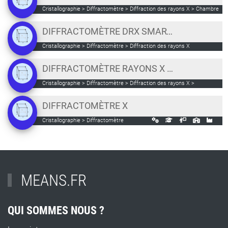
Cristallographie > Diffractomètre > Diffraction des rayons X > Chambre
chauffante
DIFFRACTOMÈTRE DRX SMARTLAB
Cristallographie > Diffractomètre > Diffraction des rayons X
DIFFRACTOMÈTRE RAYONS X RIGAKU OXFORD MOVA
Cristallographie > Diffractomètre > Diffraction des rayons X >
Monocristal > Microsource Molybdène > Détecteur CCD
DIFFRACTOMÈTRE X
Cristallographie > Diffractomètre
MEANS.FR
QUI SOMMES NOUS ?