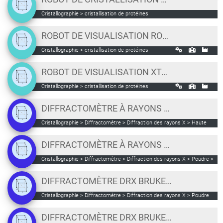
Cristallographie > cristallisation de protéines
ROBOT DE VISUALISATION ROCKIMAGER 182 FORMULATRIX
Cristallographie > cristallisation de protéines
ROBOT DE VISUALISATION XTAL FOCUS
Cristallographie > cristallisation de protéines
DIFFRACTOMÈTRE À RAYONS X BRUKER D8 ADVANCE
Cristallographie > Diffractomètre > Diffraction des rayons X > Haute
Résolution > Reflectomètrie > Couches Minces
DIFFRACTOMÈTRE À RAYONS X BRUKER D8 DISCOVER
Cristallographie > Diffractomètre > Diffraction des rayons X > Poudre >
Géométrie Bragg-Brentano
DIFFRACTOMÈTRE DRX BRUKER D8
Cristallographie > Diffractomètre > Diffraction des rayons X > Poudre
DIFFRACTOMÈTRE DRX BRUKER D8 AVEC CHAMBRE CHAUFFANTE