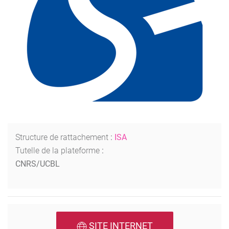
Structure de rattachement
:
ISA
Tutelle de la plateforme
:
CNRS/UCBL
SITE INTERNET