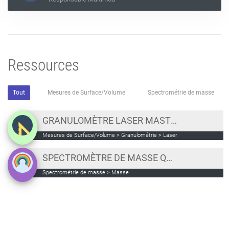
Ressources
Tout
Mesures de Surface/Volume
Spectrométrie de masse
GRANULOMÈTRE LASER MASTER SIZER 3000
Mesures de Surface/Volume
>
Granulométrie
>
Laser
SPECTROMÈTRE DE MASSE QTRAP 6500+ ABSCIEX
Spectrométrie de masse
>
Masse