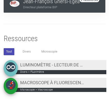
Jean-François Ghersi-Egea
2 Ressources
Directeur plateforme BIP
Ressources
Tout
Divers
Microscopie
LUMINOMÈTRE - LECTEUR DE PLAQUES EN FLUORESCENCE - TECAN INFINITE
Divers
>
Fluorimètre
MACROSCOPE À FLUORESCENCE AXIOZOOM V16 ZEISS
Microscopie
>
Macroscope