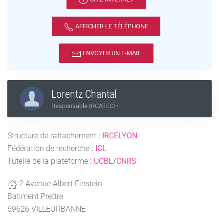
AFFICHER LE TÉLÉPHONE
ENVOYER UN E-MAIL
Lorentz Chantal
Responsable IRCATECH
Structure de rattachement
:
IRCELYON
Fédération de recherche
:
ICL
Tutelle de la plateforme
:
UCBL
/
CNRS
2 Avenue Albert Einstein
Batiment Prettre
69626 VILLEURBANNE