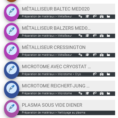
MÉTALLISEUR BALTEC MED020
Préparation de matériaux > Métalliseur
MÉTALLISEUR BALZERS MED010
Préparation de matériaux > Métalliseur
MÉTALLISEUR CRESSINGTON
Préparation de matériaux > Métalliseur
MICROTOME AVEC CRYOSTAT LEICA CM 3050S
Préparation de matériaux > Microtome > Cryo
MICROTOME REICHERT-JUNG SUPERCUT 2050
Préparation de matériaux > Microtome
PLASMA SOUS VIDE DIENER
Préparation de matériaux > Nettoyage au plasma