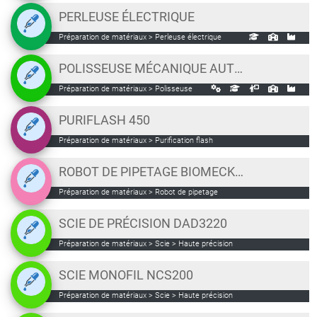
PERLEUSE ÉLECTRIQUE
Préparation de matériaux > Perleuse électrique
POLISSEUSE MÉCANIQUE AUTOMATIQUE PRESI MECATECH 250
Préparation de matériaux > Polisseuse
PURIFLASH 450
Préparation de matériaux > Purification flash
ROBOT DE PIPETAGE BIOMECK I5
Préparation de matériaux > Robot de pipetage
SCIE DE PRÉCISION DAD3220
Préparation de matériaux > Scie > Haute précision
SCIE MONOFIL NCS200
Préparation de matériaux > Scie > Haute précision