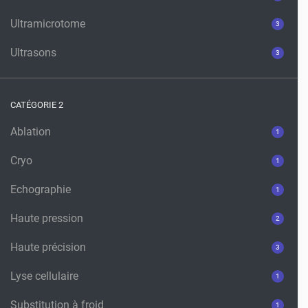
Ultramicrotome
3
Ultrasons
3
CATÉGORIE 2
Ablation
1
Cryo
1
Echographie
1
Haute pression
2
Haute précision
3
Lyse cellulaire
1
Substitution à froid
1