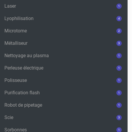
Laser
1
Lyophilisation
4
Microtome
2
Métalliseur
3
Nettoyage au plasma
1
Perleuse électrique
1
Polisseuse
1
Purification flash
1
Robot de pipetage
1
Scie
3
Sorbonnes
1