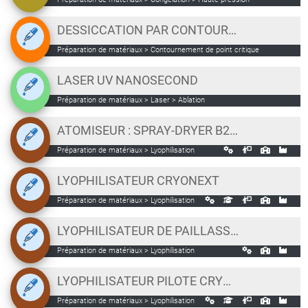
DESSICCATION PAR CONTOURNEMENT DU POINT CRITIQUE LEICA EM CPD
Préparation de matériaux > Contournement de point critique
LASER UV NANOSECOND
Préparation de matériaux > Laser > Ablation
ATOMISEUR : SPRAY-DRYER B290 – BÜCHI
Préparation de matériaux > Lyophilisation
LYOPHILISATEUR CRYONEXT
Préparation de matériaux > Lyophilisation
LYOPHILISATEUR DE PAILLASSE CRYOTECH - CRYOTEC
Préparation de matériaux > Lyophilisation
LYOPHILISATEUR PILOTE CRYOTEC 3000 CM2 [PLATEAU BIOTOP]
Préparation de matériaux > Lyophilisation