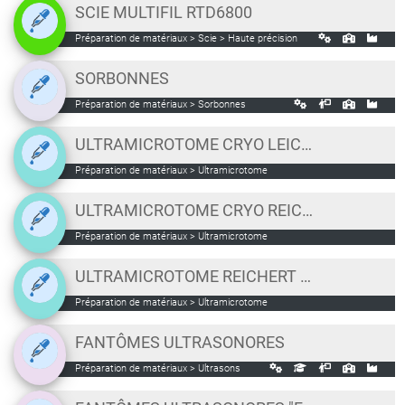
SCIE MULTIFIL RTD6800
Préparation de matériaux > Scie > Haute précision
SORBONNES
Préparation de matériaux > Sorbonnes
ULTRAMICROTOME CRYO LEICA UC7
Préparation de matériaux > Ultramicrotome
ULTRAMICROTOME CRYO REICHERT ULTRACUT S
Préparation de matériaux > Ultramicrotome
ULTRAMICROTOME REICHERT ULTRACUT E
Préparation de matériaux > Ultramicrotome
FANTÔMES ULTRASONORES
Préparation de matériaux > Ultrasons