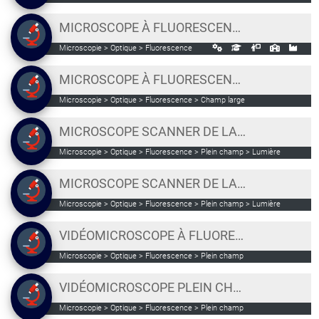
MICROSCOPE À FLUORESCENCE AUTOMATISÉ EVOS M7000 [PLATEAU ANICEL]
Microscopie > Optique > Fluorescence
MICROSCOPE À FLUORESCENCE AUTOMATISÉ LEICA THUNDER
Microscopie > Optique > Fluorescence > Champ large
MICROSCOPE SCANNER DE LAMES ZEISS AXIO SCAN Z1
Microscopie > Optique > Fluorescence > Plein champ > Lumière
polarisée
MICROSCOPE SCANNER DE LAMES ZEISS AXIOSCAN 7
Microscopie > Optique > Fluorescence > Plein champ > Lumière
polarisée
VIDÉOMICROSCOPE À FLUORESCENCE ZEISS AXIO OBSERVER Z
Microscopie > Optique > Fluorescence > Plein champ
VIDÉOMICROSCOPE PLEIN CHAMP ZEISS AXIOOBSERVER Z1
Microscopie > Optique > Fluorescence > Plein champ