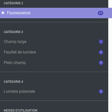
CATÉGORIE 2
Fluorescence
11
CATÉGORIE 3
Champ large
1
Feuillet de lumière
2
Plein champ
5
CATÉGORIE 4
Lumière polarisée
2
MODES D'UTILISATION