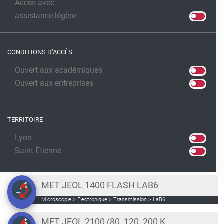
Accès avec
assistance légère
CONDITIONS D’ACCÈS
Ouvert aux académiques
Ouvert aux entreprises
TERRITOIRE
Lyon
Saint Étienne
MET JEOL 1400 FLASH LAB6
Microscopie > Electronique > Transmission > LaB6
MET JEOL 2100 (80, 120, 200 KV)