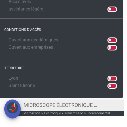
Accès avec
assistance légère
CONDITIONS D’ACCÈS
Ouvert aux académiques
Ouvert aux entreprises
TERRITOIRE
Lyon
Saint Étienne
MICROSCOPE ÉLECTRONIQUE À TRANSMISSION TITAN ETEM G2 FEI 300 KV
Microscopie > Electronique > Transmission > Environnemental