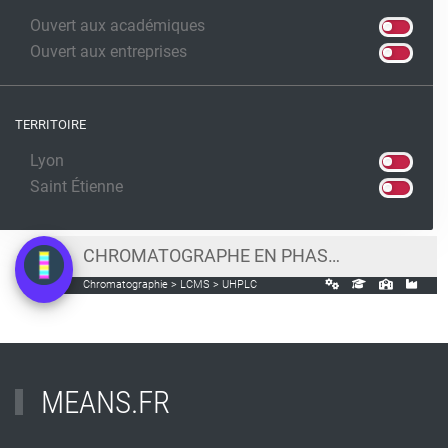
Ouvert aux académiques
Ouvert aux entreprises
TERRITOIRE
Lyon
Saint Étienne
CHROMATOGRAPHE EN PHASE LIQUIDE COUPLÉE À UN SPECTROMÈTRE DE MASSE - LC-MS - ULTIMATE 3000 UHPLC THERMO/Q-TOF IMPACT II BRUKER - HAUTE RÉSOLUTION
Chromatographie > LCMS > UHPLC
MEANS.FR