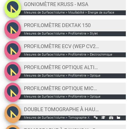
GONIOMÈTRE KRUSS - MSA
Mesures de Surface/Volume > Mouillabilité > Energie de surface
PROFILOMÈTRE DEKTAK 150
Mesures de Surface/Volume > Profilométrie > Stylet
PROFILOMÈTRE ECV (WEP CV21)
Mesures de Surface/Volume > Profilométrie > Electrochimique
PROFILOMÈTRE OPTIQUE ALTISURF 520
Mesures de Surface/Volume > Profilométrie > Optique
PROFILOMÈTRE OPTIQUE MICROMAP
Mesures de Surface/Volume > Profilométrie > Optique
DOUBLE TOMOGRAPHE À HAUTE ÉNERGIE
Mesures de Surface/Volume > Tomographie X