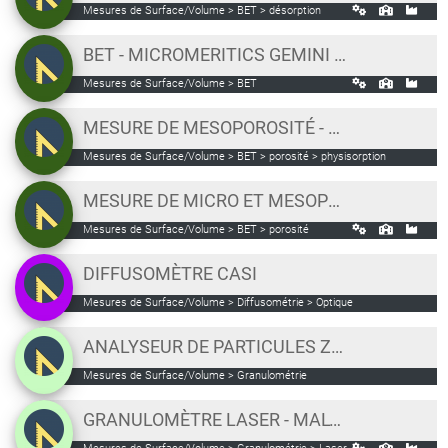
Mesures de Surface/Volume > BET > désorption
BET - MICROMERITICS GEMINI VII 2390T
Mesures de Surface/Volume > BET
MESURE DE MESOPOROSITÉ - MICROMERITICS ASAP 2020
Mesures de Surface/Volume > BET > porosité > physisorption
MESURE DE MICRO ET MESOPOROSITÉ - MICROMERITICS 3 FLEX
Mesures de Surface/Volume > BET > porosité
DIFFUSOMÈTRE CASI
Mesures de Surface/Volume > Diffusométrie > Optique
ANALYSEUR DE PARTICULES ZETASIZER MALVERN [PLATEAU BIOTOP]
Mesures de Surface/Volume > Granulométrie
GRANULOMÈTRE LASER - MALVERN MASTERSIZER 2000