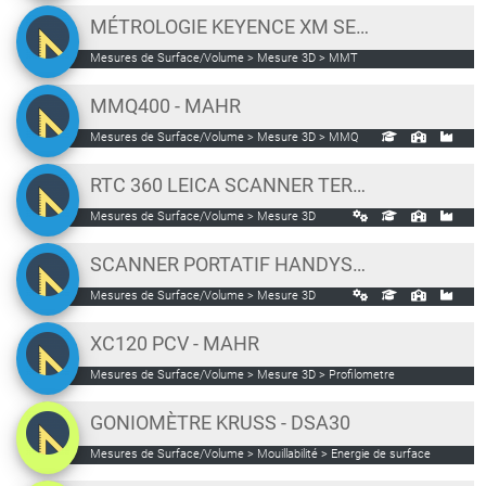
MÉTROLOGIE KEYENCE XM SERIES
Mesures de Surface/Volume > Mesure 3D > MMT
MMQ400 - MAHR
Mesures de Surface/Volume > Mesure 3D > MMQ
RTC 360 LEICA SCANNER TERRESTRE
Mesures de Surface/Volume > Mesure 3D
SCANNER PORTATIF HANDYSCAN SILVER CREAFORM
Mesures de Surface/Volume > Mesure 3D
XC120 PCV - MAHR
Mesures de Surface/Volume > Mesure 3D > Profilometre
GONIOMÈTRE KRUSS - DSA30
Mesures de Surface/Volume > Mouillabilité > Energie de surface