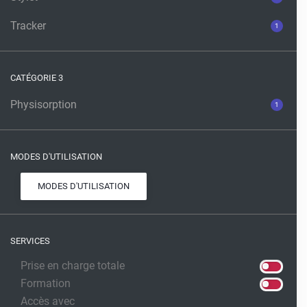
Tracker
1
CATÉGORIE 3
Physisorption
1
MODES D'UTILISATION
MODES D'UTILISATION
SERVICES
Prise en charge totale
Formation
Accès avec