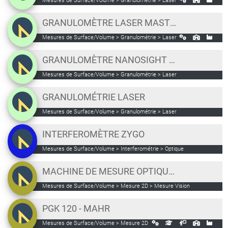
Mesures de Surface/Volume > Granulométrie > Laser
GRANULOMÈTRE LASER MASTER SIZER 3000
Mesures de Surface/Volume > Granulométrie > Laser
GRANULOMÈTRE NANOSIGHT NS300 [PLATEAU BIOTOP]
Mesures de Surface/Volume > Granulométrie > Laser
GRANULOMÉTRIE LASER
Mesures de Surface/Volume > Granulométrie > Laser
INTERFEROMÈTRE ZYGO
Mesures de Surface/Volume > Interferométrie > Optique
MACHINE DE MESURE OPTIQUE VICI VISION MTL 306 PRIMA
Mesures de Surface/Volume > Mesure 2D > Mesure Vision
PGK 120 - MAHR
Mesures de Surface/Volume > Mesure 2D