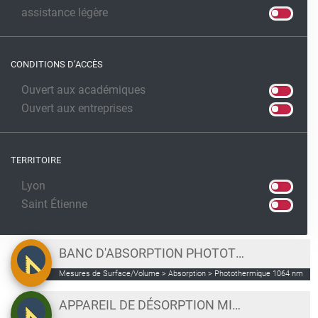
assistance légère
CONDITIONS D’ACCÈS
Ouvert aux académiques
Ouvert aux entreprises
TERRITOIRE
Lyon
Saint Étienne
BANC D'ABSORPTION PHOTOTHERMIQUE À 1064 NM
Mesures de Surface/Volume > Absorption > Photothermique 1064 nm
APPAREIL DE DÉSORPTION MICROMERETICS SMART VAC PREP