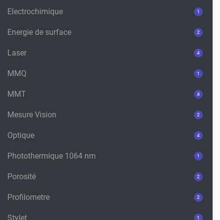
Electrochimique
1
Energie de surface
2
Laser
4
MMQ
1
MMT
4
Mesure Vision
2
Optique
4
Photothermique 1064 nm
1
Porosité
2
Profilometre
2
Stylet
1