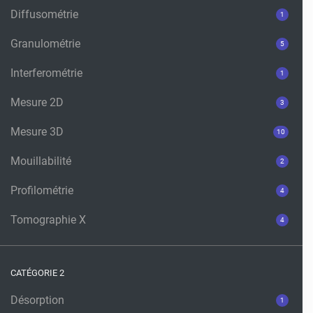
Diffusométrie
1
Granulométrie
5
Interferométrie
1
Mesure 2D
3
Mesure 3D
10
Mouillabilité
2
Profilométrie
4
Tomographie X
4
CATÉGORIE 2
Désorption
1