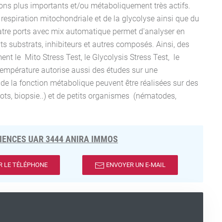
lons plus importants et/ou métaboliquement très actifs.
respiration mitochondriale et de la glycolyse ainsi que du
uatre ports avec mix automatique permet d'analyser en
ts substrats, inhibiteurs et autres composés. Ainsi, des
t le Mito Stress Test, le Glycolysis Stress Test, le
température autorise aussi des études sur une
 de la fonction métabolique peuvent être réalisées sur des
îlots, biopsie..) et de petits organismes (nématodes,
IENCES UAR 3444 ANIRA IMMOS
R LE TÉLÉPHONE
ENVOYER UN E-MAIL