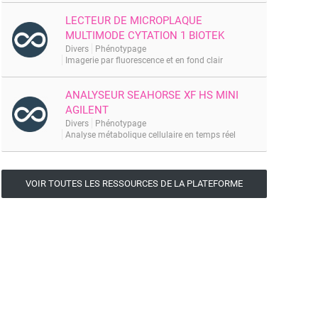
LECTEUR DE MICROPLAQUE
MULTIMODE CYTATION 1 BIOTEK
Divers
Phénotypage
Imagerie par fluorescence et en fond clair
ANALYSEUR SEAHORSE XF HS MINI
AGILENT
Divers
Phénotypage
Analyse métabolique cellulaire en temps réel
VOIR TOUTES LES RESSOURCES DE LA PLATEFORME