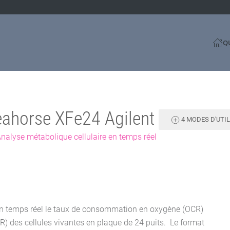
Q
eahorse XFe24 Agilent
4 MODES D'UTIL
nalyse métabolique cellulaire en temps réel
en temps réel le taux de consommation en oxygène (OCR)
CAR) des cellules vivantes en plaque de 24 puits. Le format